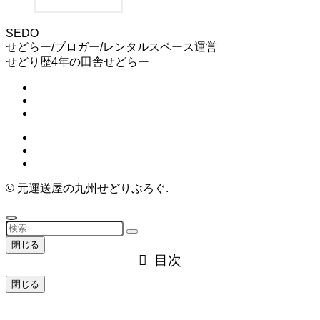
SEDO
せどらー/ブロガー/レンタルスペース運営
せどり歴4年の田舎せどらー
©
元運送屋の九州せどりぶろぐ.
閉じる
目次
閉じる