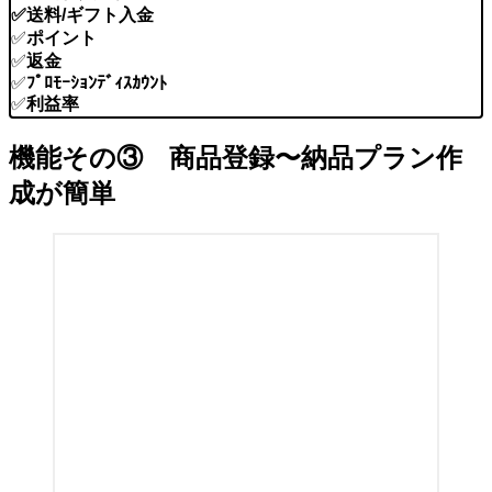
✅
送料/ギフト入金
✅
ポイント
✅
返金
✅
ﾌﾟﾛﾓｰｼｮﾝﾃﾞｨｽｶｳﾝﾄ
✅
利益率
機能その③ 商品登録〜納品プラン作
成が簡単