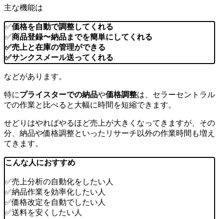
主な機能は
✅
価格を自動で調整してくれる
✅
商品登録〜納品までを簡単にしてくれる
✅売上と在庫の管理ができる
✅サンクスメール送ってくれる
などがあります。
特に
プライスターでの納品
や
価格調整
は、セラーセントラル
での作業と比べると
大幅に時間を短縮
できます。
せどりはやればやるほど売上が大きくなってきますが、その
分、納品や価格調整といった
リサーチ以外の作業時間も増え
てきます
。
こんな人におすすめ
✅売上分析の自動化をしたい人
✅納品作業を効率化したい人
✅価格改定を自動でしたい人
✅送料を安くしたい人