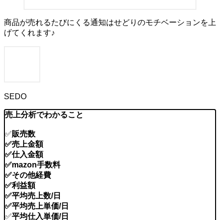
商品が売れるたびにくる通知はせどりのモチベーションを上
げてくれます♪
SEDO
売上
分析でわかること
✅
販売数
✅売上金額
✅
仕入金額
✅
mazon手数料
✅
その他経費
✅
利益額
✅
平均売上数/日
✅
平均売上単価/日
✅
平均仕入単価/日