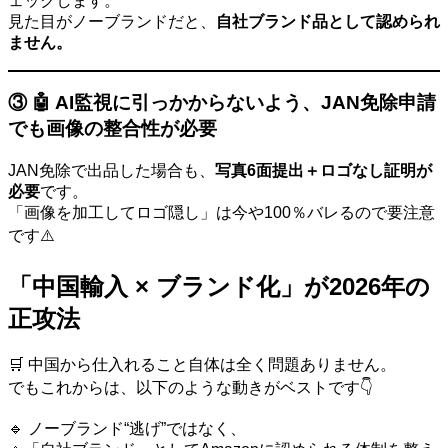
ェックします。
見た目がノーブランドだと、
自社ブランド品として認められ
ません。
③ 🤖 AI監視に引っかからないよう、JAN免除申請
でも画像の整合性が必要
JAN免除で出品した場合も、
写真6面提出＋ロゴなし証明が
必要
です。
「画像を加工してロゴ隠し」は今や100％バレるので要注意
です⚠️
「中国輸入 × ブランド化」が2026年の
正攻法
🛒 中国から仕入れること自体は全く問題ありません。
でもこれからは、以下のような動きがベストです👇
🔹 ノーブランド“逃げ”ではなく、