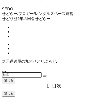
SEDO
せどらー/ブロガー/レンタルスペース運営
せどり歴4年の田舎せどらー
©
元運送屋の九州せどりぶろぐ.
閉じる
目次
閉じる