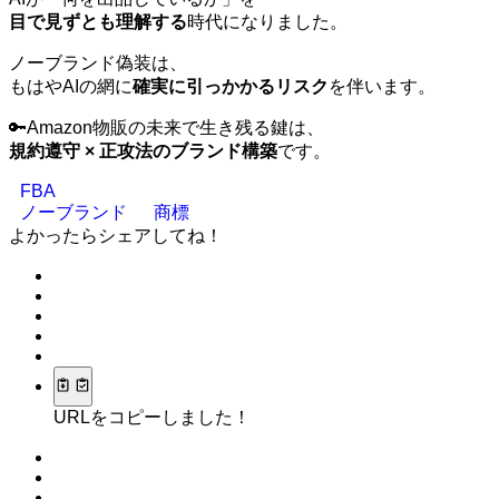
目で見ずとも理解する
時代になりました。
ノーブランド偽装は、
もはやAIの網に
確実に引っかかるリスク
を伴います。
🔑Amazon物販の未来で生き残る鍵は、
規約遵守 × 正攻法のブランド構築
です。
FBA
ノーブランド
商標
よかったらシェアしてね！
URLをコピーしました！