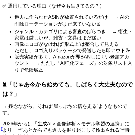
✅ 通用している理由（なぜ今も生きてるの？）
過去に作られたASINが放置されているだけ → AIの
削除ローテーションがまだ来ていない⏳
ジャンル・カテゴリによる審査のばらつき → 衛生・
家電は厳しいが、雑貨・文具はまだ緩い
画像にロゴがなければ”形式上”は整合して見える →
ただし、ロゴ入りパッケージで発送したら即アウト🎯
販売実績が多く、Amazonが即BANしにくい老舗アカ
ウント → ただし「AI強化フェーズ」の対象リスト入
りで危険域⚠️
⏳「じゃあ今から始めても、しばらく大丈夫なので
は？」
→ 残念ながら、それは“崖っぷちの橋を走る”ようなもので
す。
2026年からは「生成AI × 画像解析 × モデル学習の連携」に
より **”あとからでも過去を掘り起こして検出される”**時