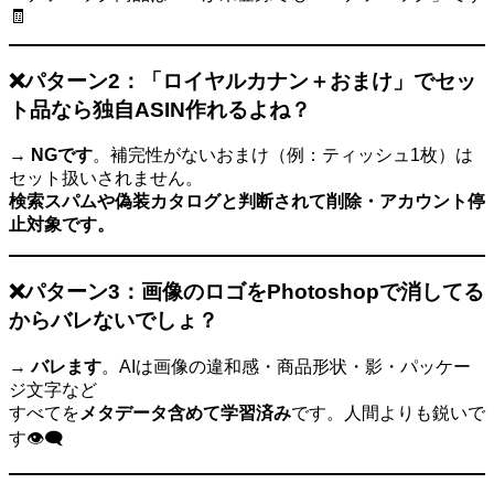
🧾
❌パターン2：「ロイヤルカナン＋おまけ」でセッ
ト品なら独自ASIN作れるよね？
→
NGです
。補完性がないおまけ（例：ティッシュ1枚）は
セット扱いされません。
検索スパムや偽装カタログと判断されて削除・アカウント停
止対象です。
❌パターン3：画像のロゴをPhotoshopで消してる
からバレないでしょ？
→
バレます
。AIは画像の違和感・商品形状・影・パッケー
ジ文字など
すべてを
メタデータ含めて学習済み
です。人間よりも鋭いで
す👁️‍🗨️