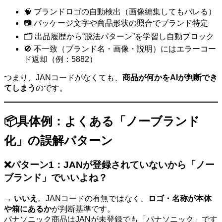
🧠 ブランドロゴの自動検出（画像編集してもバレる）
📷 パッケージ文字や商品形状の照合でブランド特定
🗂️ 出品履歴から“脱法パターン”を学習し自動ブロック
🚫 不一致（ブランド名・画像・説明）にはエラーコー
ド返却（例：5882）
つまり、JANコードがなくても、
商品が何かをAIが判断でき
てしまう
のです。
📦具体例：よくある「ノーブランド
化」の誤解パターン
❌パターン1：JANが登録されていないから「ノー
ブランド」でいいよね？
→
いいえ
。JANコードの有無ではなく、
ロゴ・名称が本体
や箱にあるか
が判断基準です。
パナソニック商品はJANが未登録でも「パナソニック」です