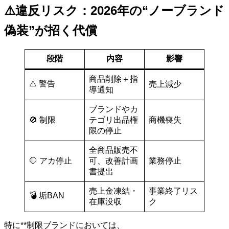
⚠️違反リスク：2026年の“ノーブランド
偽装”が招く代償
段階
内容
影響
商品削除＋指
⚠️ 警告
売上減少
導通知
ブランドやカ
🚫 制限
テゴリ出品権
商機喪失
限の停止
全商品販売不
🛑 アカ停止
可、改善計画
業務停止
書提出
売上金凍結・
事業終了リス
💣 垢BAN
在庫没収
ク
特に**制限ブランドにおいては、