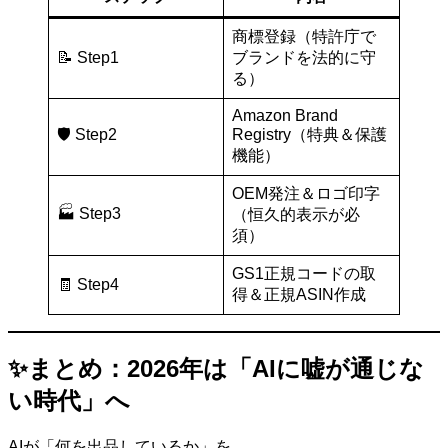
商標登録（特許庁で
📝 Step1
ブランドを法的に守
る）
Amazon Brand
🛡️ Step2
Registry（特典＆保護
機能）
OEM発注＆ロゴ印字
🏭 Step3
（恒久的表示が必
須）
GS1正規コードの取
🧾 Step4
得＆正規ASIN作成
✨まとめ：2026年は「AIに嘘が通じな
い時代」へ
AIが「何を出品しているか」を