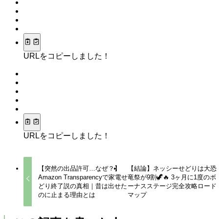
URLをコピーしました！
URLをコピーしました！
【突然の出品許可…なぜ？】
【結論】ネッシーせどりは大恐
Amazon Transparencyで家電せ
竜祭が9割🦖🔥 3ヶ月に1度のボ
どり終了説の真相｜昔は出せた
ーナスステージ完全攻略ロード
のに止まる理由とは
マップ