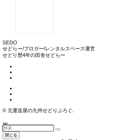
SEDO
せどらー/ブロガー/レンタルスペース運営
せどり歴4年の田舎せどらー
©
元運送屋の九州せどりぶろぐ.
閉じる