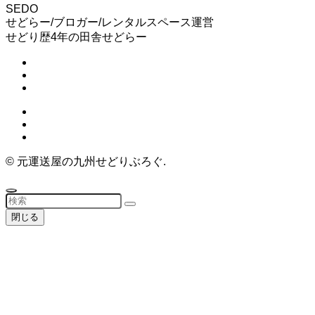
SEDO
せどらー/ブロガー/レンタルスペース運営
せどり歴4年の田舎せどらー
©
元運送屋の九州せどりぶろぐ.
閉じる